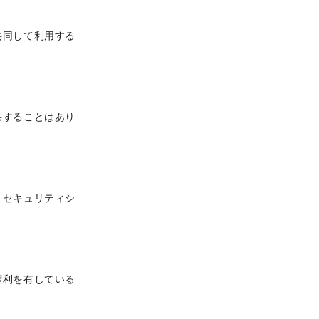
共同して利用する
供することはあり
、セキュリティシ
権利を有している